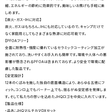
縮、エネルギーの節約に効果的です。美味しいお焦げも手軽に楽
しめます。
【直火・ガス・IHに対応】
直火、ガスはもちろん、IHにも対応しているので、キャンプだけで
なく家庭用としてもさまざまな熱源に対応可能です。
【PFOAフリー】
全面に耐熱性・強度に優れているセラミックコーティング加工が
施されており、洗いやすくお手入れも簡単です。環境や人体への悪
影響が懸念されるPFOAは含まれておらず、より安全で環境に配
慮した製品です。
【安定設計】
12本のくぼみを施した独自の底面構造により、あらゆる五徳にフ
ィット。コンロ上でもバーナー上でも、揺るがぬ安定感を発揮しま
す。そして私たちの想いを込めたJHQロゴを中央に入れています。
【製品仕様】
・品名：JHQマルチカマDXセット