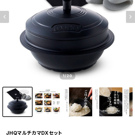
1
/20
JHQマルチカマDXセット