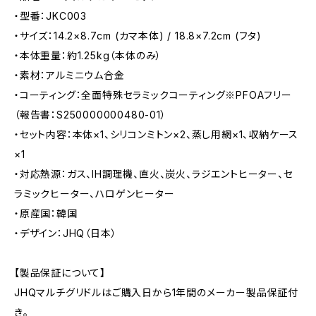
・型番：JKC003
・サイズ：14.2×8.7cm (カマ本体) / 18.8×7.2cm (フタ)
・本体重量：約1.25kg（本体のみ）
・素材：アルミニウム合金
・コーティング：全面特殊セラミックコーティング※PFOAフリー
（報告書：S250000000480-01）
・セット内容：本体×1、シリコンミトン×2、蒸し用網×1、収納ケース
×1
・対応熱源：ガス、IH調理機、直火、炭火、ラジエントヒーター、セ
ラミックヒーター、ハロゲンヒーター
・原産国：韓国
・デザイン：JHQ（日本）
【製品保証について】
JHQマルチグリドルはご購入日から1年間のメーカー製品保証付
き。