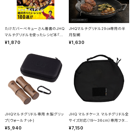
たけだバーベキューさん著書のJHQ
JHQマルチグリドル29㎝専用の半
マルチグリドルを使ったレシピ本『マ
月型網
ルチグリドルマジックレシピ』
¥1,870
¥1,630
JHQマルチグリドル専用 木製グリッ
JHQ マルチケース マルチグリドル全
プ(ウォールナット)
サイズ対応（19～36cm）専用フタ収
納可能 コーデュラ製
¥5,940
¥7,150