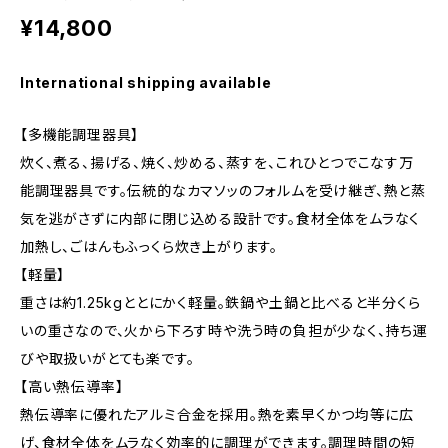
¥14,800
International shipping available
【多機能調理器具】
炊く、煮る、揚げる、焼く、炒める、蒸すを、これひとつでこなす万
能調理器具です。伝統的なカマソッのフォルムを受け継ぎ、熱と蒸
気を逃がさずに内部に閉じ込める設計です。食材全体をムラなく
加熱し、ごはんもふっくら炊き上がります。
【軽量】
重さは約1.25kgととにかく軽量。鉄鍋や土鍋と比べると半分くら
いの重さなので、火から下ろす時や洗う時の負担が少なく、持ち運
びや取扱いがとても楽です。
【高い熱伝導率】
熱伝導率に優れたアルミ合金を採用。熱を素早くかつ均等に広
げ、食材全体をムラなく効率的に調理ができます。調理時間の短