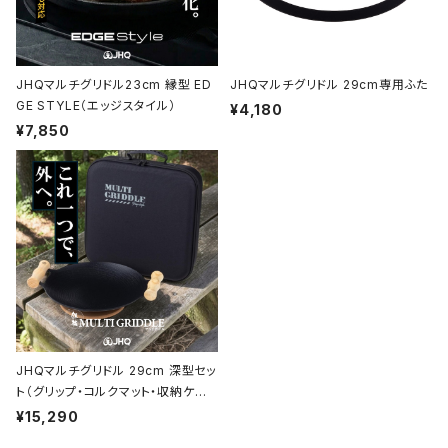
JHQマルチグリドル23cm 縁型 ED
JHQマルチグリドル 29cm専用ふた
GE STYLE（エッジスタイル）
¥4,180
¥7,850
JHQマルチグリドル 29cm 深型セッ
ト（グリップ・コルクマット・収納ケー
ス付き）
¥15,290